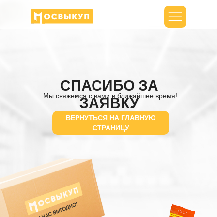
Рассчитать стоимость товара
Кейсы
Оце
СПАСИБО ЗА
Мы свяжемся с вами в ближайшее время!
ЗАЯВКУ
ВЕРНУТЬСЯ НА ГЛАВНУЮ
СТРАНИЦУ